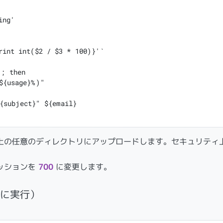
subject='[ADAM] Disc Quota Warning'

rint int($2 / $3 * 100)}'`

; then

${usage}%)"

{subject}" ${email}

上の任意のディレクトリにアップロードします。セキュリティ
ッションを
700
に変更します。
分に実行）