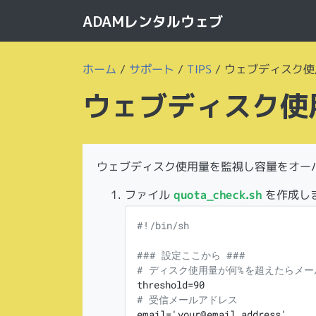
ADAMレンタルウェブ
ホーム
/
サポート
/
TIPS
/
ウェブディスク使
ウェブディスク使
ウェブディスク使用量を監視し容量をオー
ファイル
quota_check.sh
を作成し
#!/bin/sh
### 設定ここから ###
# ディスク使用量が何%を超えたらメー
threshold=90

# 受信メールアドレス
email='your@email.address'
