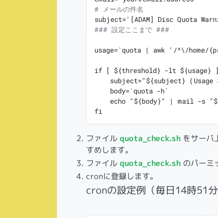
# メールの件名
### 設定ここまで ###
usage=`quota | awk '/^\/home/{p
if [ ${threshold} -lt ${usage} ]
    subject="${subject} (Usage 
    body=`quota -h`

    echo "${body}" | mail -s "$
fi

ファイル
quota_check.sh
をサーバ
すめします。
ファイル
quota_check.sh
のパーミ
cronに登録します。
cronの設定例（毎日14時51