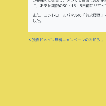
に，お支払期限の30・15・5日前にリマ
また，コントロールパネルの「請求履歴」
した。
投稿ナビゲーション
独自ドメイン無料キャンペーンのお知らせ