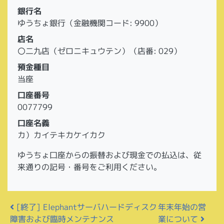
銀行名
ゆうちょ銀行（金融機関コード: 9900）
店名
〇二九店（ゼロニキュウテン）（店番: 029）
預金種目
当座
口座番号
0077799
口座名義
カ）カイテキカケイカク
ゆうちょ口座からの振替および現金での払込は、従
来通りの記号・番号をご利用ください。
投稿ナビゲーション
[終了] Elephantサーバハードディスク
年末年始の営
障害および臨時メンテナンス
業について