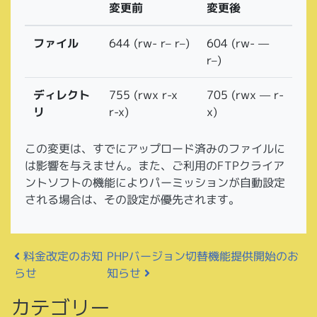
変更前
変更後
644 (rw- r– r–)
604 (rw- —
ファイル
r–)
755 (rwx r-x
705 (rwx — r-
ディレクト
r-x)
x)
リ
この変更は、すでにアップロード済みのファイルに
は影響を与えません。また、ご利用のFTPクライア
ントソフトの機能によりパーミッションが自動設定
される場合は、その設定が優先されます。
投稿ナビゲーション
PHPバージョン切替機能提供開始のお
料金改定のお知
知らせ
らせ
カテゴリー