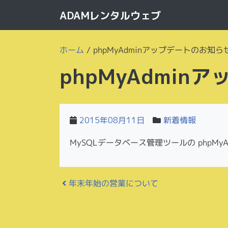
ADAMレンタルウェブ
ホーム
/
phpMyAdminアップデートのお知ら
phpMyAdmi
2015年08月11日
新着情報
MySQLデータベース管理ツールの phpMyA
投稿ナビゲーション
年末年始の営業について