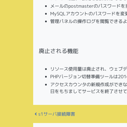
メールのpostmasterのパスワー
MySQLアカウントのパスワードを
管理パネルの操作ログを閲覧できる
廃止される機能
リソース使用量は廃止され、ウェブ
PHPバージョン切替準備ツールは201
アクセスカウンタの新規作成ができなく
日をもちましてサービスを終了させ
投稿ナビゲーション
s1サーバ接続障害