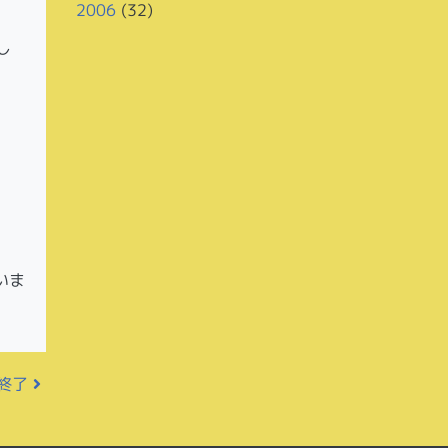
2006
(32)
し
いま
供終了