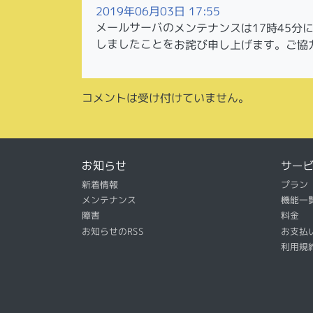
2019年06月03日 17:55
メールサーバのメンテナンスは17時45分
しましたことをお詫び申し上げます。ご協
コメントは受け付けていません。
お知らせ
サー
新着情報
プラン
メンテナンス
機能一
障害
料金
お知らせのRSS
お支払
利用規