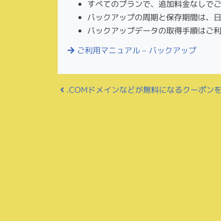
すべてのプランで、追加料金なしで
バックアップの周期と保存期間は、日
バックアップデータの取得手順はご
ご利用マニュアル – バックアップ
投稿ナビゲーション
.COMドメインなどが無料になるクーポン